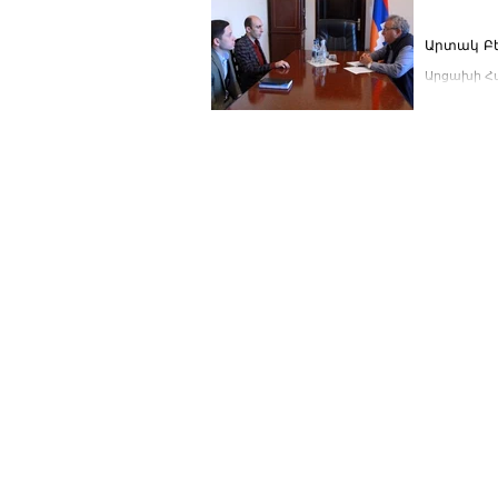
Արտակ Բե
Արցախի Հա
կրթական հ