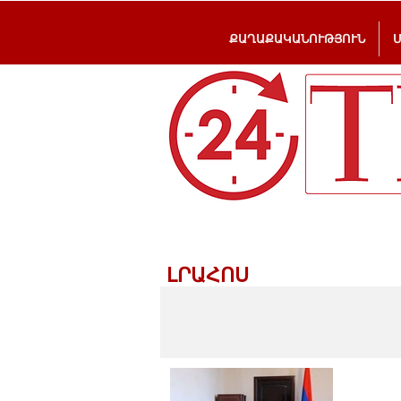
ՔԱՂԱՔԱԿԱՆՈՒԹՅՈՒՆ
ԼՐԱՀՈՍ