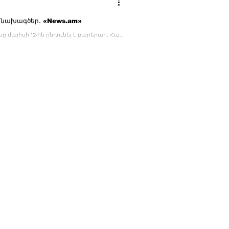
ք նախագծեր․ «News.am»
իսի 12-ին ընդունել է բարերար, Հայ