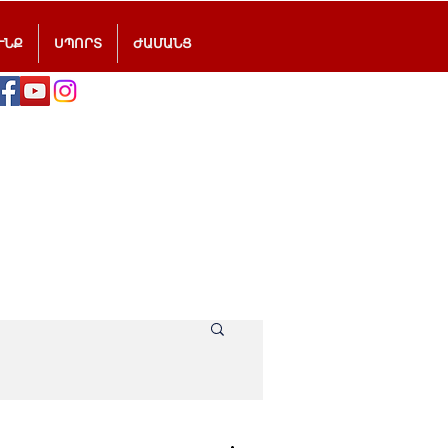
ՒՆՔ
ՍՊՈՐՏ
ԺԱՄԱՆՑ