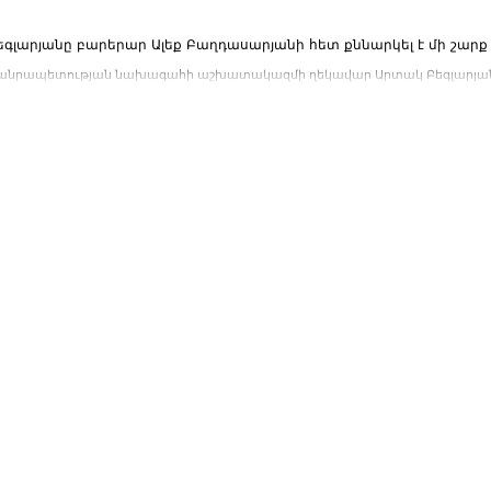
գլարյանը բարերար Ալեք Բաղդասարյանի հետ քննարկել է մի շար
նրապետության նախագահի աշխատակազմի ղեկավար Արտակ Բեգլարյանը մայ
իմնարկության...