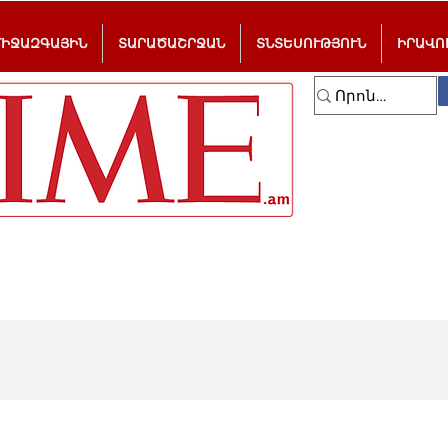
ՄԻՋԱԶԳԱՅԻՆ
ՏԱՐԱԾԱՇՐՋԱՆ
ՏՆՏԵՍՈՒԹՅՈՒՆ
ԻՐԱՎՈ