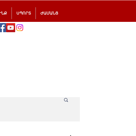
ՒՆՔ
ՍՊՈՐՏ
ԺԱՄԱՆՑ