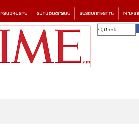
ՄԻՋԱԶԳԱՅԻՆ
ՏԱՐԱԾԱՇՐՋԱՆ
ՏՆՏԵՍՈՒԹՅՈՒՆ
ԻՐԱՎՈ