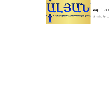
«Ալյանս»
Ալյանս կու
որոշումը և