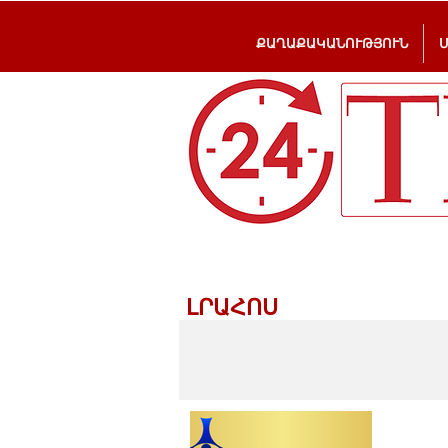
ՔԱՂԱՔԱԿԱՆՈՒԹՅՈՒՆ
ԼՐԱՀՈՍ