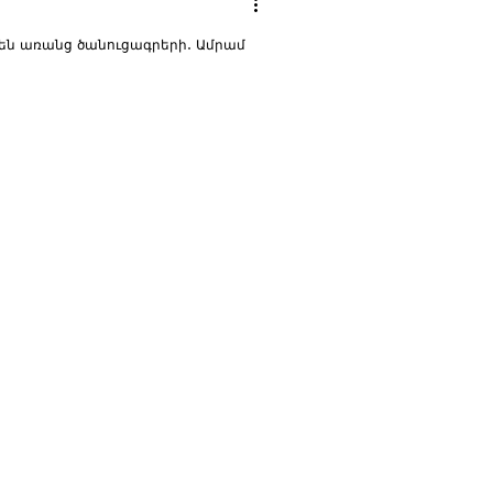
են առանց ծանուցագրերի․ Ամրամ
ում` դատավոր Վահե Միսակյանի