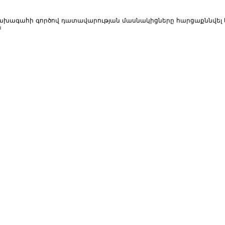
ախագահի գործով դատավարության մասնակիցները հարցաքննվել 
ն
աքի ընդհանուր իրավասության դատարանի Ավանի և Նոր Նորք նստավայր
յամբ այսօր տեղի է ունեցել ՀՀ...