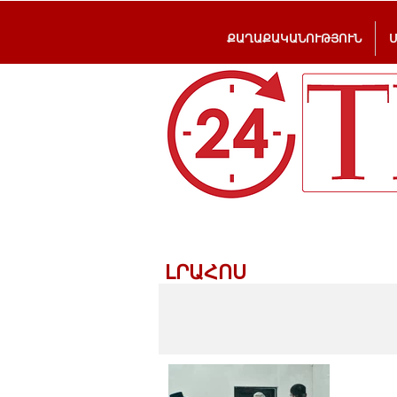
ՔԱՂԱՔԱԿԱՆՈՒԹՅՈՒՆ
ԼՐԱՀՈՍ