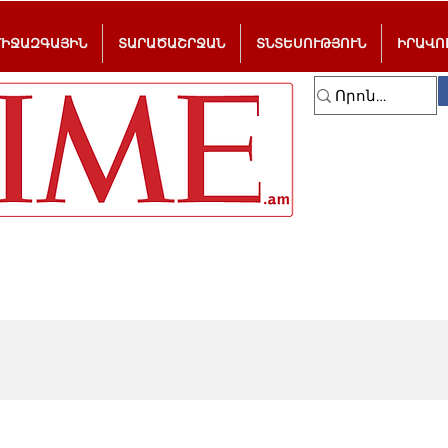
ՄԻՋԱԶԳԱՅԻՆ
ՏԱՐԱԾԱՇՐՋԱՆ
ՏՆՏԵՍՈՒԹՅՈՒՆ
ԻՐԱՎՈ