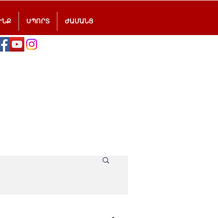
ՒՆՔ
ՍՊՈՐՏ
ԺԱՄԱՆՑ