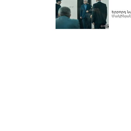
Երրորդ ն
Մակինյա
Երևան քաղ
նախագահութ