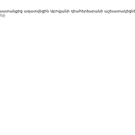
աշխատանքից ազատվեցին Աբովյանի դիահերձարանի աշխատակիցն
անը
ազատվել են աշխատանքից, որոշները ստացել են խիստ նկատողություն և հարո
կպարզվեն...