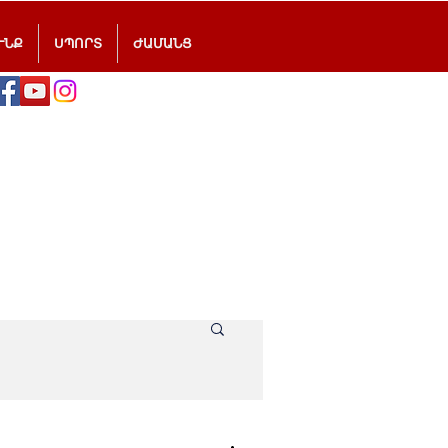
ՒՆՔ
ՍՊՈՐՏ
ԺԱՄԱՆՑ