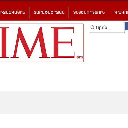
ՄԻՋԱԶԳԱՅԻՆ
ՏԱՐԱԾԱՇՐՋԱՆ
ՏՆՏԵՍՈՒԹՅՈՒՆ
ԻՐԱՎՈ