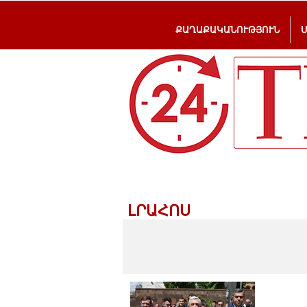
ՔԱՂԱՔԱԿԱՆՈՒԹՅՈՒՆ
ԼՐԱՀՈՍ