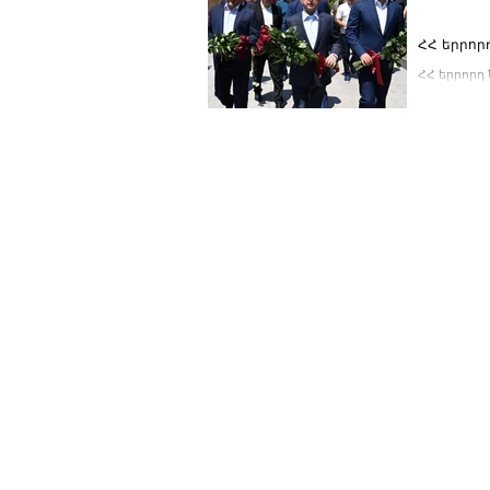
ՀՀ երրոր
ՀՀ երրորդ
Անդրանիկ 