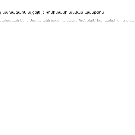
դ նախագահն այցելել է Կոմիտասի անվան պանթեոն
 նախագահ Սերժ Սարգսյանն այսօր այցելել է Պանթեոն՝ հարգանքի տուրք 
Մարգարյանի հիշատակին:...