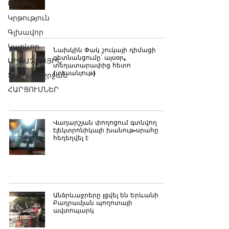
Մամուլ
Կրթություն
Գլխավոր
Կարևոր
Նախկին Փակ շուկայի դիմացի
գետնանցումը՝ այսօր,
ՄԻՋԱԶԳԱՅԻՆ
տեղատարափից հետո
(տեսանյութ)
Տարածաշրջան
ՀԱՐՑՈՒՄՆԵՐ
Վաղարշյան փողոցում գտնվող
էլեկտրոնիկայի խանութ-սրահը
հեղեղվել է
Անձրևաջրերը լցվել են Երևանի
Բաղրամյան պողոտայի
ավտոպարկ