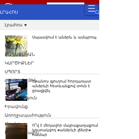
ԼՐԱՀՈՍ
Լրահոս
Լրահոս
Սպասվում է անձրև և ամպրոպ
ԼՈՒՐԵՐ
ՔԱՂԱՔԱԿԱՆ
ԿԱՐԾԻՔՆԵՐ
ՍՊՈՐՏ
ԺԱՄԱՆՑԱՅԻՆ
Երանոս գյուղում հորդառատ
անձրևի հետևանքով տուն է
Տելեգրամ
ջրալցվել
Տնտեսություն
Իրավունք
Առողջապահություն
Մշակույթ
Ո՞վ է մեղավոր մայրաքաղաքում
կուտակվող «անձրևի լճերի»
Իրադարձային
համար