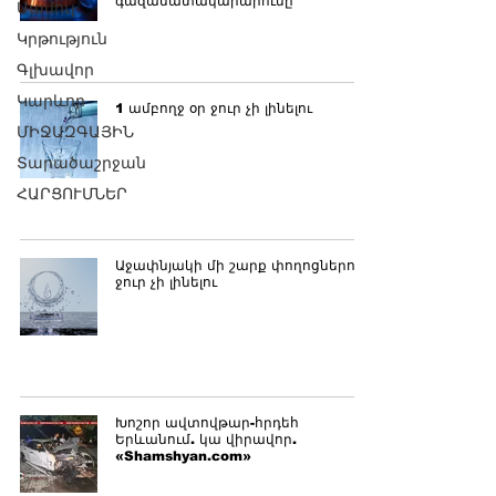
գազամատակարարումը
Մամուլ
Կրթություն
Գլխավոր
Կարևոր
1 ամբողջ օր ջուր չի լինելու
ՄԻՋԱԶԳԱՅԻՆ
Տարածաշրջան
ՀԱՐՑՈՒՄՆԵՐ
Աջափնյակի մի շարք փողոցներում
ջուր չի լինելու
Խոշոր ավտովթար-հրդեհ
Երևանում. կա վիրավոր.
«Shamshyan.com»