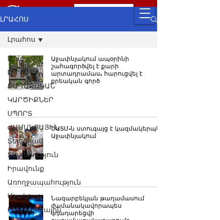
ԼՐԱՀՈՍ
Լրահոս
Լրահոս
Աջափնյակում ապօրինի
շահագործվել է քարի
ԼՈՒՐԵՐ
արտադրամաս. հարուցվել է
քրեական գործ
ՔԱՂԱՔԱԿԱՆ
ԿԱՐԾԻՔՆԵՐ
ՍՊՈՐՏ
ԺԱՄԱՆՑԱՅԻՆ
ՍԱՏՄ-ն ստուգայց է կազմակերպել
Աջափնյակում
Տելեգրամ
Տնտեսություն
Իրավունք
Առողջապահություն
Մշակույթ
Նազարբեկյան թաղամասում
ժամանակավորապես
Իրադարձային
կդադարեցվի