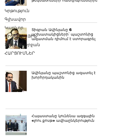
թեկնածուների հանդիպումներին
Մամուլ
Կրթություն
Գլխավոր
Կարևոր
Տիգրան Ավինյանը 6
աշխատակիցների՝ պաշտոնից
ՄԻՋԱԶԳԱՅԻՆ
ազատման դիմում է ստորագրել
Տարածաշրջան
ՀԱՐՑՈՒՄՆԵՐ
Ավինյանը պաշտոնից ազատել է իր
խորհրդականին
Հայաստանը կունենա ազգային
«լոու քոսթ» ավիաընկերություն