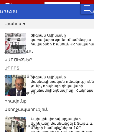
ԼՐԱՀՈՍ
Լրահոս
Լրահոս
Տիգրան Ավինյանը
կառավարությունում ամենօրյա
ԼՈՒՐԵՐ
հավաքներ է անում. «Հրապարակ»
ՔԱՂԱՔԱԿԱՆ
ԿԱՐԾԻՔՆԵՐ
ՍՊՈՐՏ
ԺԱՄԱՆՑԱՅԻՆ
Տիգրան Ավինյանը
մասնագիտական ունակություններ
Տելեգրամ
չունի, որպեսզի ղեկավարի
պղնձամոլիբդենայինը․ Հակոբյան
Տնտեսություն
Իրավունք
Առողջապահություն
Մշակույթ
Նախկին փոխվարչապետ
Ավինյանը մասնակցել է Տաթև և
Իրադարձային
Մեղրի համայնքներում ՔՊ