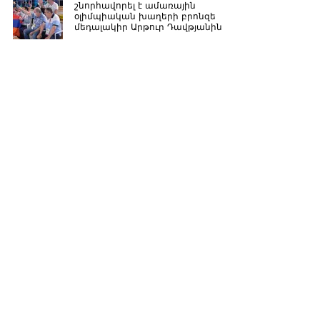
շնորհավորել է ամառային
օլիմպիական խաղերի բրոնզե
մեդալակիր Արթուր Դավթյանին
Նախագահ Սարգսյանը նոր
դատավոր է նշանակել
Դեմագոգիան և պոպուլիզմը
փակուղի են տանում, Հայաստանն
ուղղորդեք դեպի ապագա․ Արմեն
Սարգսյանը՝ ԱԺ-ում
Նախագահ Սարգսյանը Ազգային
տոնի առթիվ շնորհավորական