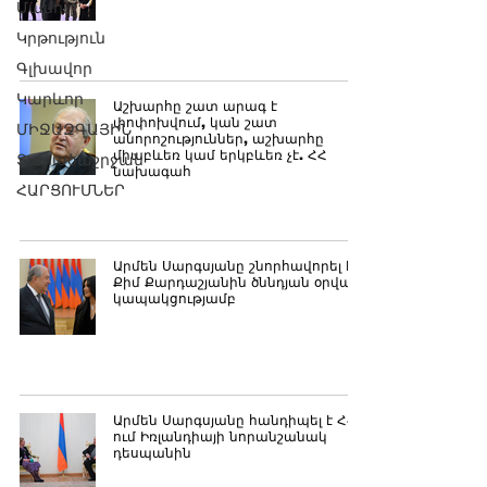
Մամուլ
Կրթություն
Գլխավոր
Կարևոր
Աշխարհը շատ արագ է
փոփոխվում, կան շատ
ՄԻՋԱԶԳԱՅԻՆ
անորոշություններ, աշխարհը
միաբևեռ կամ երկբևեռ չէ. ՀՀ
Տարածաշրջան
նախագահ
ՀԱՐՑՈՒՄՆԵՐ
Արմեն Սարգսյանը շնորհավորել է
Քիմ Քարդաշյանին ծննդյան օրվա
կապակցությամբ
Արմեն Սարգսյանը հանդիպել է ՀՀ-
ում Իռլանդիայի նորանշանակ
դեսպանին