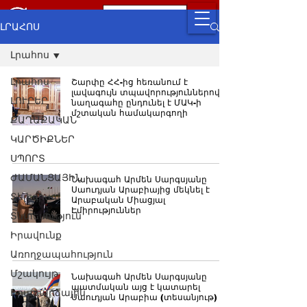
ԼՐԱՀՈՍ
Լրահոս
Լրահոս
Շարփը ՀՀ-ից հեռանում է
լավագույն տպավորություններով․
ԼՈՒՐԵՐ
նաղագահը ընդունել է ՄԱԿ-ի
մշտական համակարգողի
ՔԱՂԱՔԱԿԱՆ
ԿԱՐԾԻՔՆԵՐ
ՍՊՈՐՏ
ԺԱՄԱՆՑԱՅԻՆ
Նախագահ Արմեն Սարգսյանը
Սաուդյան Արաբիայից մեկնել է
Տելեգրամ
Արաբական Միացյալ
Էմիրություններ
Տնտեսություն
Իրավունք
Առողջապահություն
Մշակույթ
Նախագահ Արմեն Սարգսյանը
պատմական այց է կատարել
Իրադարձային
Սաուդյան Արաբիա (տեսանյութ)