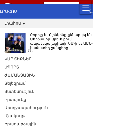
ԼՐԱՀՈՍ
Լրահոս
Լրահոս
Բորելը եւ Բլինկենը քննարկել են
Մերձավոր Արեւելքում
ԼՈՒՐԵՐ
ապաէսկալացիայի՝ ԵՄ-ի եւ ԱՄՆ-ի
համատեղ ջանքերը
ՔԱՂԱՔԱԿԱՆ
ԿԱՐԾԻՔՆԵՐ
ՍՊՈՐՏ
ԺԱՄԱՆՑԱՅԻՆ
Տելեգրամ
Տնտեսություն
Իրավունք
Առողջապահություն
Մշակույթ
Իրադարձային