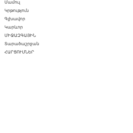
Մամուլ
Կրթություն
Գլխավոր
Կարևոր
ՄԻՋԱԶԳԱՅԻՆ
Տարածաշրջան
ՀԱՐՑՈՒՄՆԵՐ