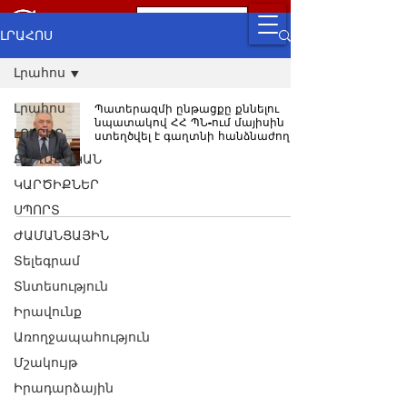
ԼՐԱՀՈՍ
Լրահոս
Լրահոս
Պատերազմի ընթացքը քննելու
նպատակով ՀՀ ՊՆ-ում մայիսին
ԼՈՒՐԵՐ
ստեղծվել է գաղտնի հանձնաժողով
ՔԱՂԱՔԱԿԱՆ
ԿԱՐԾԻՔՆԵՐ
ՍՊՈՐՏ
ԺԱՄԱՆՑԱՅԻՆ
Տելեգրամ
Տնտեսություն
Իրավունք
Առողջապահություն
Մշակույթ
Իրադարձային