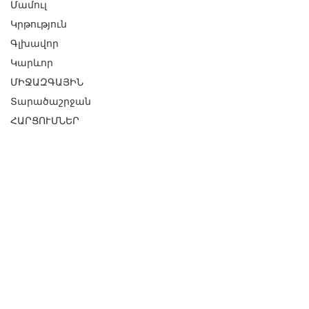
Մամուլ
Կրթություն
Գլխավոր
Կարևոր
ՄԻՋԱԶԳԱՅԻՆ
Տարածաշրջան
ՀԱՐՑՈՒՄՆԵՐ