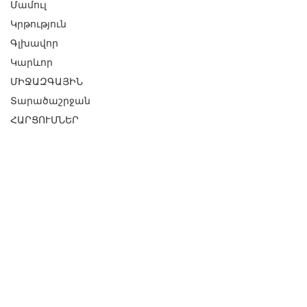
Մամուլ
Կրթություն
Գլխավոր
Կարևոր
ՄԻՋԱԶԳԱՅԻՆ
Տարածաշրջան
ՀԱՐՑՈՒՄՆԵՐ