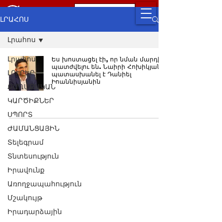
ԼՐԱՀՈՍ
Լրահոս
Լրահոս
Ես խոստացել էի, որ նման մարդիկ
պատժվելու են. Նաիրի Հոխիկյանը
ԼՈՒՐԵՐ
պատասխանել է Դանիել
Իոաննիսյանին
ՔԱՂԱՔԱԿԱՆ
ԿԱՐԾԻՔՆԵՐ
ՍՊՈՐՏ
ԺԱՄԱՆՑԱՅԻՆ
Տելեգրամ
Տնտեսություն
Իրավունք
Առողջապահություն
Մշակույթ
Իրադարձային