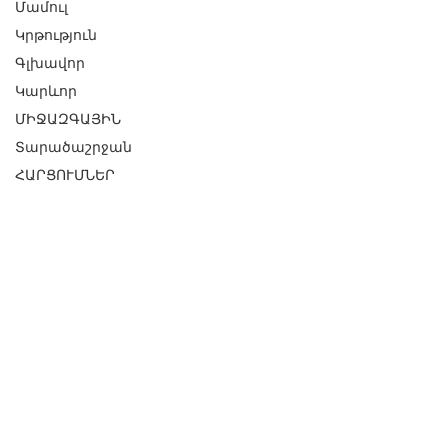
Մամուլ
Կրթություն
Գլխավոր
Կարևոր
ՄԻՋԱԶԳԱՅԻՆ
Տարածաշրջան
ՀԱՐՑՈՒՄՆԵՐ