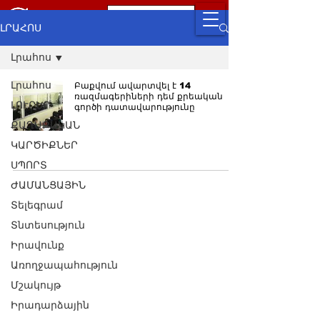
ԼՐԱՀՈՍ
Լրահոս
Լրահոս
Բաքվում ավարտվել է 14
ռազմագերիների դեմ քրեական
ԼՈՒՐԵՐ
գործի դատավարությունը
ՔԱՂԱՔԱԿԱՆ
ԿԱՐԾԻՔՆԵՐ
ՍՊՈՐՏ
ԺԱՄԱՆՑԱՅԻՆ
Տելեգրամ
Տնտեսություն
Իրավունք
Առողջապահություն
Մշակույթ
Իրադարձային