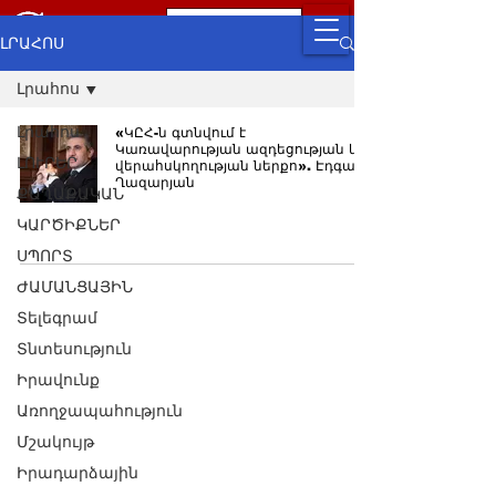
ԼՐԱՀՈՍ
Լրահոս
Լրահոս
«ԿԸՀ-ն գտնվում է
Կառավարության ազդեցության և
ԼՈՒՐԵՐ
վերահսկողության ներքո». Էդգար
Ղազարյան
ՔԱՂԱՔԱԿԱՆ
ԿԱՐԾԻՔՆԵՐ
ՍՊՈՐՏ
ԺԱՄԱՆՑԱՅԻՆ
Տելեգրամ
Տնտեսություն
Իրավունք
Առողջապահություն
Մշակույթ
Իրադարձային