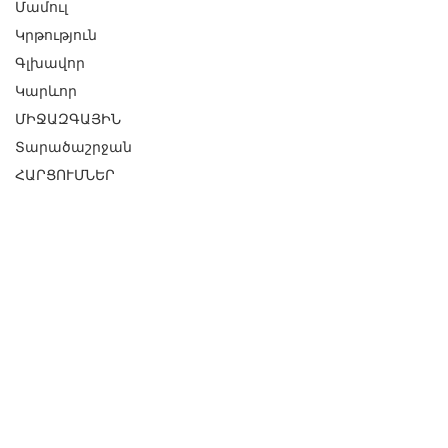
Մամուլ
Կրթություն
Գլխավոր
Կարևոր
ՄԻՋԱԶԳԱՅԻՆ
Տարածաշրջան
ՀԱՐՑՈՒՄՆԵՐ