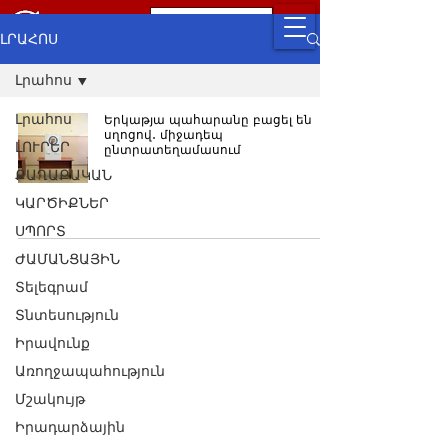
ԼՐԱՀՈՍ
Լրահոս
Լրահոս
Երկաթյա պահարանը բացել են
սղոցով․ միջադեպ
ԼՈՒՐԵՐ
ընտրատեղամասում
ՔԱՂԱՔԱԿԱՆ
ԿԱՐԾԻՔՆԵՐ
ՍՊՈՐՏ
ԺԱՄԱՆՑԱՅԻՆ
Տելեգրամ
Տնտեսություն
Իրավունք
Առողջապահություն
Մշակույթ
Իրադարձային