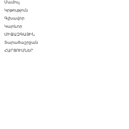
Մամուլ
Կրթություն
Գլխավոր
Կարևոր
ՄԻՋԱԶԳԱՅԻՆ
Տարածաշրջան
ՀԱՐՑՈՒՄՆԵՐ