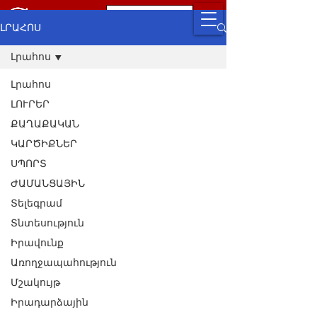
ԼՐԱՀՈՍ
Լրահոս
Լրահոս
ԼՈՒՐԵՐ
ՔԱՂԱՔԱԿԱՆ
ԿԱՐԾԻՔՆԵՐ
ՍՊՈՐՏ
ԺԱՄԱՆՑԱՅԻՆ
Տելեգրամ
Տնտեսություն
Իրավունք
Առողջապահություն
Մշակույթ
Իրադարձային