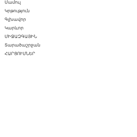
Մամուլ
Կրթություն
Գլխավոր
Կարևոր
ՄԻՋԱԶԳԱՅԻՆ
Տարածաշրջան
ՀԱՐՑՈՒՄՆԵՐ