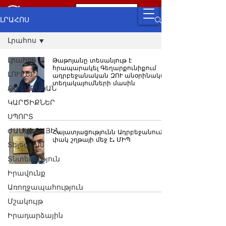
ԼՐԱՀՈՍ
Լրահոս
Լրահոս
Թաթոյանը տեսանյութ է
հրապարակել Գեղարքունիքում
ԼՈՒՐԵՐ
ադրբեջանական ԶՈՒ անօրինական
տեղակայումների մասին
ՔԱՂԱՔԱԿԱՆ
ԿԱՐԾԻՔՆԵՐ
ՍՊՈՐՏ
ԺԱՄԱՆՑԱՅԻՆ
Հայատյացությունն Ադրբեջանում
փակ շղթայի մեջ է. ՄԻՊ
Տելեգրամ
Տնտեսություն
Իրավունք
Առողջապահություն
Մշակույթ
Իրադարձային