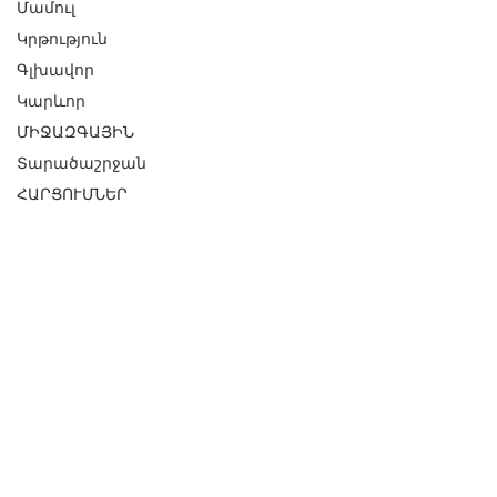
Մամուլ
Կրթություն
Գլխավոր
Կարևոր
ՄԻՋԱԶԳԱՅԻՆ
Տարածաշրջան
ՀԱՐՑՈՒՄՆԵՐ