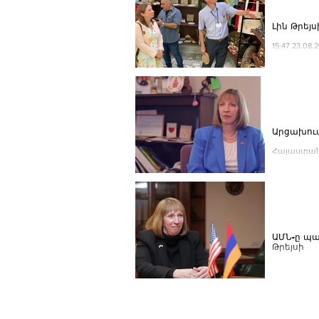
15:47 23.08
Արցախում
Հայաստանո
հաղթահարվ
ԱՄՆ-ը պա
Թրեյսի
ՀՀ-ում ԱՄ
արդյունաբ