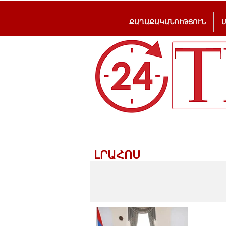
ՔԱՂԱՔԱԿԱՆՈՒԹՅՈՒՆ
ԼՐԱՀՈՍ