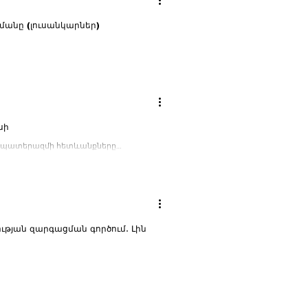
Լին Թրեյսին մասնակցել է Սիսիանի պատմության թանգարանի խանութի բացմանը (լուսանկարներ)
սի
ջին պատերազմի հետևանքները
թյան զարգացման գործում․ Լին
 բարձրտեխնոլոգիական