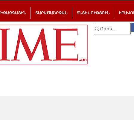
ՄԻՋԱԶԳԱՅԻՆ
ՏԱՐԱԾԱՇՐՋԱՆ
ՏՆՏԵՍՈՒԹՅՈՒՆ
ԻՐԱՎՈ