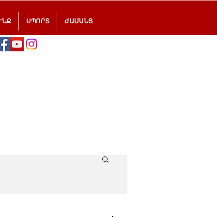
ՒՆՔ
ՍՊՈՐՏ
ԺԱՄԱՆՑ