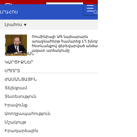
ԼՐԱՀՈՍ
Լրահոս
Լրահոս
Ռումինիայի ԱԳ նախարարն
առաջնահերթ համարեց ԼՂ խնդրի
ԼՈՒՐԵՐ
հետևանքով գերեվարված անձանց
ազատ արձակումը
ՔԱՂԱՔԱԿԱՆ
ԿԱՐԾԻՔՆԵՐ
ՍՊՈՐՏ
ԺԱՄԱՆՑԱՅԻՆ
Տելեգրամ
Տնտեսություն
Իրավունք
Առողջապահություն
Մշակույթ
Իրադարձային