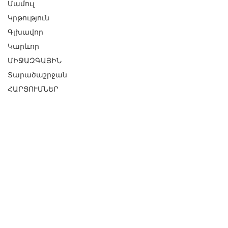
Մամուլ
Կրթություն
Գլխավոր
Կարևոր
ՄԻՋԱԶԳԱՅԻՆ
Տարածաշրջան
ՀԱՐՑՈՒՄՆԵՐ