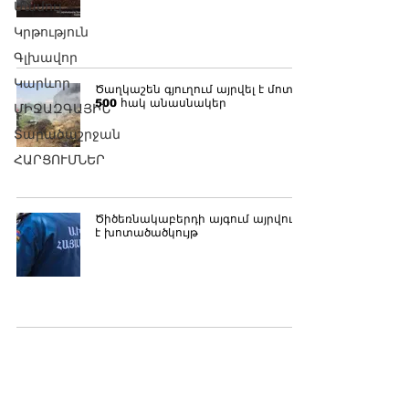
Մամուլ
Կրթություն
Գլխավոր
Կարևոր
Ծաղկաշեն գյուղում այրվել է մոտ
500 հակ անասնակեր
ՄԻՋԱԶԳԱՅԻՆ
Տարածաշրջան
ՀԱՐՑՈՒՄՆԵՐ
Ծիծեռնակաբերդի այգում այրվում
է խոտածածկույթ