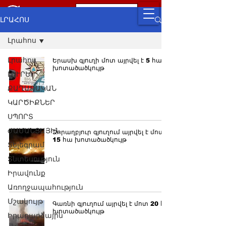
ԼՐԱՀՈՍ
Լրահոս
Լրահոս
Երասխ գյուղի մոտ այրվել է 5 հա
խոտածածկույթ
ԼՈՒՐԵՐ
ՔԱՂԱՔԱԿԱՆ
ԿԱՐԾԻՔՆԵՐ
ՍՊՈՐՏ
ԺԱՄԱՆՑԱՅԻՆ
Ձորաղբյուր գյուղում այրվել է մոտ
15 հա խոտածածկույթ
Տելեգրամ
Տնտեսություն
Իրավունք
Առողջապահություն
Մշակույթ
Գառնի գյուղում այրվել է մոտ 20 հա
խոտածածկույթ
Իրադարձային