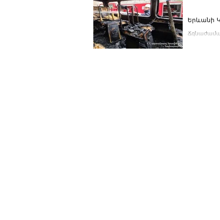
Երևանի Կ
Ճգնաժամայ
պողոտայում