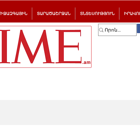
ՄԻՋԱԶԳԱՅԻՆ
ՏԱՐԱԾԱՇՐՋԱՆ
ՏՆՏԵՍՈՒԹՅՈՒՆ
ԻՐԱՎՈ