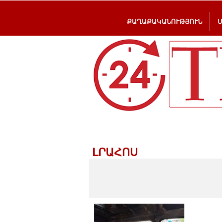
ՔԱՂԱՔԱԿԱՆՈՒԹՅՈՒՆ
ԼՐԱՀՈՍ