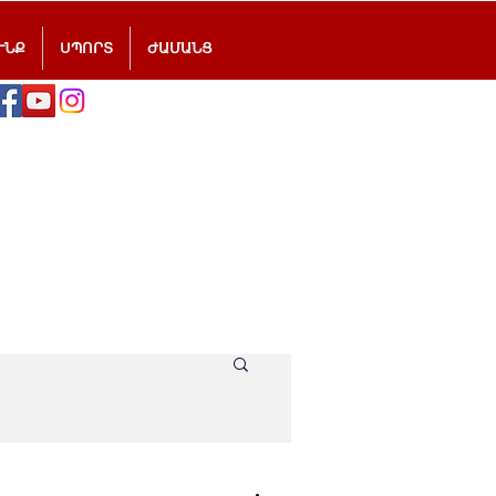
ՒՆՔ
ՍՊՈՐՏ
ԺԱՄԱՆՑ