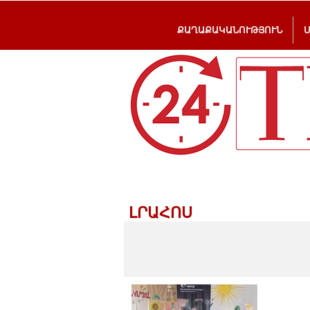
ՔԱՂԱՔԱԿԱՆՈՒԹՅՈՒՆ
ԼՐԱՀՈՍ