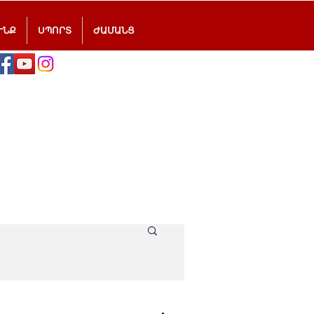
ՒՆՔ
ՍՊՈՐՏ
ԺԱՄԱՆՑ