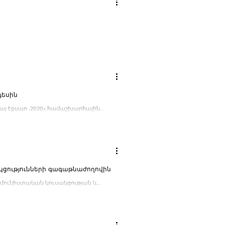
դեսին
ւբայ էքսպո -2020» համաշխարհային
ցությունների գագաթնաժողովին
մունիստական կուսակցության և