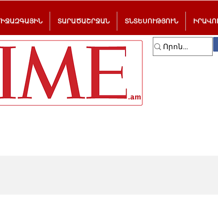
ՄԻՋԱԶԳԱՅԻՆ
ՏԱՐԱԾԱՇՐՋԱՆ
ՏՆՏԵՍՈՒԹՅՈՒՆ
ԻՐԱՎՈ