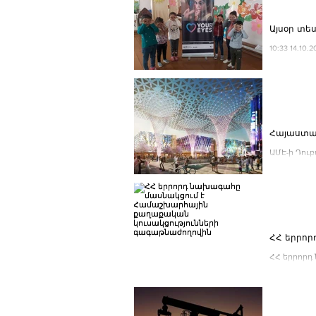
Այսօր տե
10:33 14.10
Հայաստան
ԱՄԷ-ի Դու
ցուցահանդե
ՀՀ երրո
ՀՀ երրորդ
Համաշխար