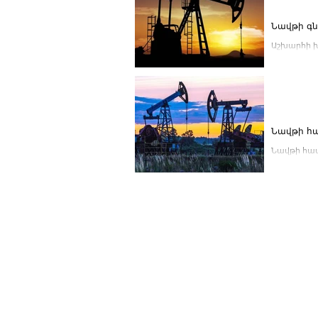
Նավթի գն
Աշխարհի խ
հետևյալ գնե
Նավթի հա
Նավթի համ
ֆյուչերսներ