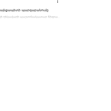
 համայնքապետի պարզաբանումը
այնքի ղեկավարի պաշտոնակատար Տիգրան