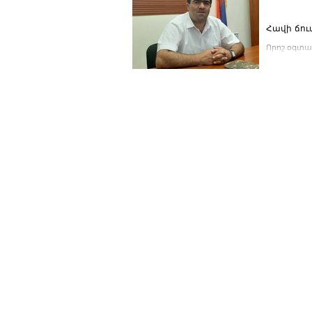
Հավի ճու
Որոշ օգտա
Մխիթարյանն