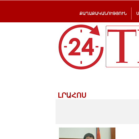
ՔԱՂԱՔԱԿԱՆՈՒԹՅՈՒՆ
ԼՐԱՀՈՍ