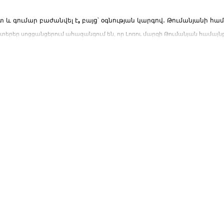
տ և գումար բաժանվել է, բայց՝ օգնության կարգով․ Թումանյանի
տերեր սոցցանցերում ահազանգում են, որ Լոռու մարզի Թումանյան համ
 «Իմ քայլի» օգտին...