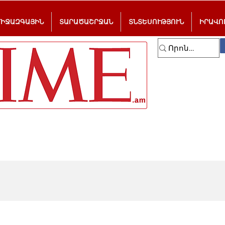
ՄԻՋԱԶԳԱՅԻՆ
ՏԱՐԱԾԱՇՐՋԱՆ
ՏՆՏԵՍՈՒԹՅՈՒՆ
ԻՐԱՎՈ