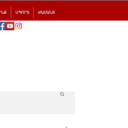
ՒՆՔ
ՍՊՈՐՏ
ԺԱՄԱՆՑ