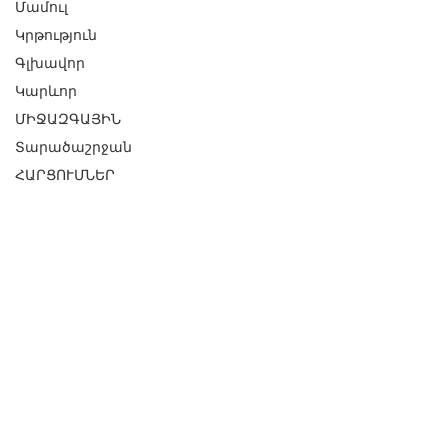
Մամուլ
Կրթություն
Գլխավոր
Կարևոր
ՄԻՋԱԶԳԱՅԻՆ
Տարածաշրջան
ՀԱՐՑՈՒՄՆԵՐ