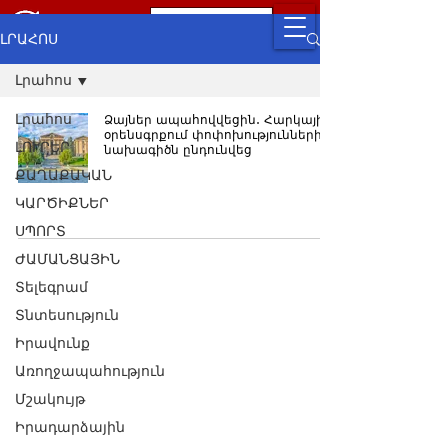
ԼՐԱՀՈՍ
Լրահոս
Լրահոս
Ձայներ ապահովվեցին․ Հարկային
օրենսգրքում փոփոխությունների
ԼՈՒՐԵՐ
նախագիծն ընդունվեց
ՔԱՂԱՔԱԿԱՆ
ԿԱՐԾԻՔՆԵՐ
ՍՊՈՐՏ
ԺԱՄԱՆՑԱՅԻՆ
Տելեգրամ
Տնտեսություն
Իրավունք
Առողջապահություն
Մշակույթ
Իրադարձային