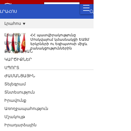
ԼՐԱՀՈՍ
Լրահոս
Լրահոս
ՀՀ պատվիրակությունը
Մոսկվայում կմասնակցի ԵԱՏՄ
ԼՈՒՐԵՐ
երկրների ու Եգիպտոսի միջև
բանակցություններին
ՔԱՂԱՔԱԿԱՆ
ԿԱՐԾԻՔՆԵՐ
ՍՊՈՐՏ
ԺԱՄԱՆՑԱՅԻՆ
Տելեգրամ
Տնտեսություն
Իրավունք
Առողջապահություն
Մշակույթ
Իրադարձային