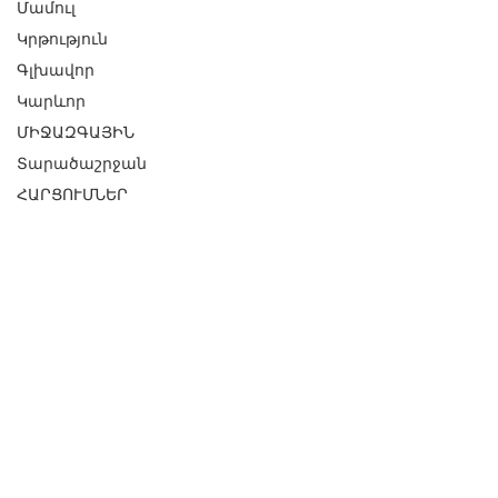
Մամուլ
Կրթություն
Գլխավոր
Կարևոր
ՄԻՋԱԶԳԱՅԻՆ
Տարածաշրջան
ՀԱՐՑՈՒՄՆԵՐ