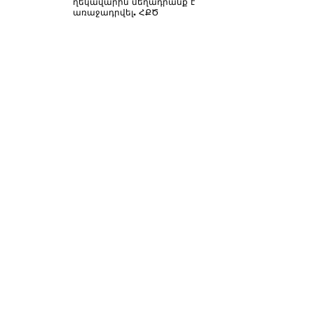
ղեկավարին մեղադրանք է
առաջադրվել. ՀՔԾ
Երևանում դանակահարվել է ՀՔԾ-ի
նախկին պետի պաշտոնյա որդին
Կոչ ենք անում ՀՔԾ-ին` այլևս
երբեք մամուլի քարտուղարին
չդիտարկել քրեադատավարական
սուբյեկտ. Վարդևանյան
ՀՀ ՊԵԿ երկու հարկային տեսուչի և
ՍՊԸ տնօրենին մեղադրանք է
առաջադրվել