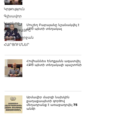
Մամուլ
Կրթություն
Գլխավոր
Կարևոր
Մուշեղ Բաբայանը նշանակվել է
ՀՔԾ պետի տեղակալ
ՄԻՋԱԶԳԱՅԻՆ
Տարածաշրջան
ՀԱՐՑՈՒՄՆԵՐ
Հովհաննես Ենոքյանն ազատվել է
ՀՔԾ պետի տեղակալի պաշտոնից
Արմավիր մարզի նախկին
քաղաքապետի գործով
մեղադրանք է առաջադրվել 75
անձի