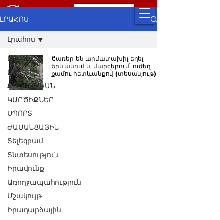
ԼՐԱՀՈՍ
Լրահոս
Լրահոս
Ծառեր են արմատախիլ եղել
Երևանում և մարզերում՝ ուժեղ
ԼՈՒՐԵՐ
քամու հետևանքով (տեսանյութ)
ՔԱՂԱՔԱԿԱՆ
ԿԱՐԾԻՔՆԵՐ
ՍՊՈՐՏ
ԺԱՄԱՆՑԱՅԻՆ
Տելեգրամ
Տնտեսություն
Իրավունք
Առողջապահություն
Մշակույթ
Իրադարձային