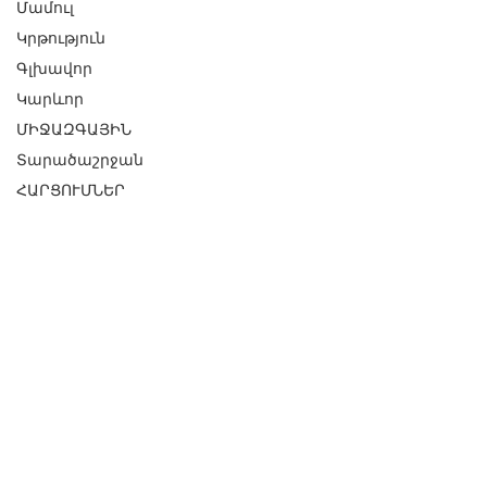
Մամուլ
Կրթություն
Գլխավոր
Կարևոր
ՄԻՋԱԶԳԱՅԻՆ
Տարածաշրջան
ՀԱՐՑՈՒՄՆԵՐ