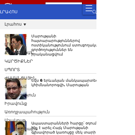
ԼՐԱՀՈՍ
Լրահոս
Լրահոս
Մարությանի
հայտարարություններով
ԼՈՒՐԵՐ
ոստիկանությունում ստուգողական
գործողություններ են
ՔԱՂԱՔԱԿԱՆ
իրականացվում
ԿԱՐԾԻՔՆԵՐ
ՍՊՈՐՏ
ԺԱՄԱՆՑԱՅԻՆ
Եվս 6 երևանյան մանկապարտեզ
կհիմնանորոգվի. Մարության
Տելեգրամ
Տնտեսություն
Իրավունք
Առողջապահություն
Մշակույթ
Ապաստարանների հարցը՝ օդում.
ինչ է արել Հայկ Մարությանի
Իրադարձային
գլխավորած կառույցը մեկ տարի