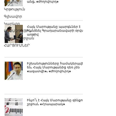
Մամուլ
անց. «Ժողովուրդ»
Կրթություն
Գլխավոր
Կարևոր
Հայկ Մարությանը պարգևներ է
ՄԻՋԱԶԳԱՅԻՆ
հանձնել Գրադարանավարի օրվա
առթիվ
Տարածաշրջան
ՀԱՐՑՈՒՄՆԵՐ
Իշխանությունները համակերպվել
են. Հայկ Մարությանից դեռ չեն
«ազատվի». «Ժողովուրդ»
Ինչո՞ւ է Հայկ Մարությանը զենքով
շրջում. «Հրապարակ»