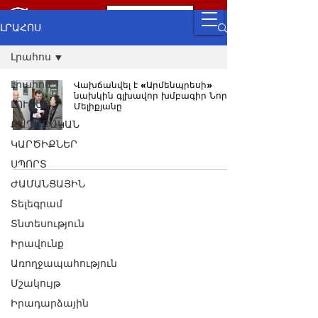
ԼՐԱՀՈՍ
Լրահոս
Լրահոս
Վախճանվել է «Արմենպրեսի»
նախկին գլխավոր խմբագիր Նորա
ԼՈՒՐԵՐ
Մելիքյանը
ՔԱՂԱՔԱԿԱՆ
ԿԱՐԾԻՔՆԵՐ
ՍՊՈՐՏ
ԺԱՄԱՆՑԱՅԻՆ
Տելեգրամ
Տնտեսություն
Իրավունք
Առողջապահություն
Մշակույթ
Իրադարձային