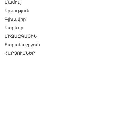
Մամուլ
Կրթություն
Գլխավոր
Կարևոր
ՄԻՋԱԶԳԱՅԻՆ
Տարածաշրջան
ՀԱՐՑՈՒՄՆԵՐ