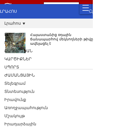
ԼՐԱՀՈՍ
Լրահոս
Լրահոս
Հայաստանից օդային
ճանապարհով մեկնողների թիվը
ԼՈՒՐԵՐ
ավելացել է
ՔԱՂԱՔԱԿԱՆ
ԿԱՐԾԻՔՆԵՐ
ՍՊՈՐՏ
ԺԱՄԱՆՑԱՅԻՆ
Տելեգրամ
Տնտեսություն
Իրավունք
Առողջապահություն
Մշակույթ
Իրադարձային