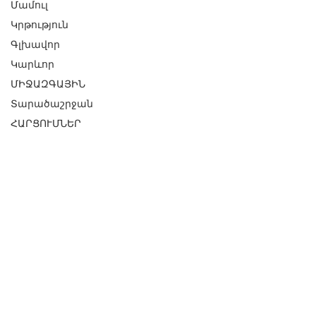
Մամուլ
Կրթություն
Գլխավոր
Կարևոր
ՄԻՋԱԶԳԱՅԻՆ
Տարածաշրջան
ՀԱՐՑՈՒՄՆԵՐ