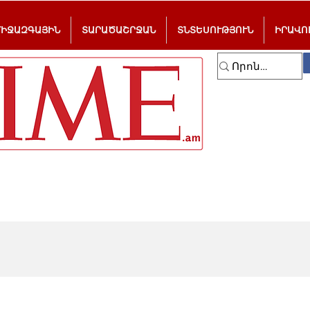
ՄԻՋԱԶԳԱՅԻՆ
ՏԱՐԱԾԱՇՐՋԱՆ
ՏՆՏԵՍՈՒԹՅՈՒՆ
ԻՐԱՎՈ