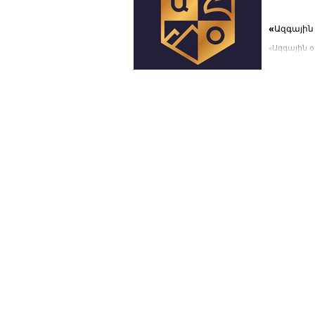
«Ազգային
«Ազգային օրակարգ»
կուսակցութ