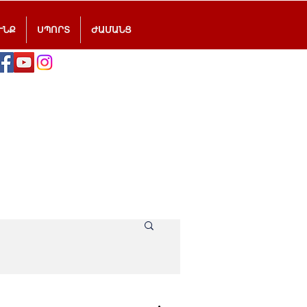
ՒՆՔ
ՍՊՈՐՏ
ԺԱՄԱՆՑ