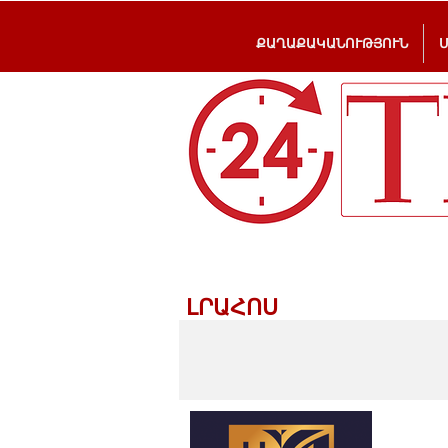
ՔԱՂԱՔԱԿԱՆՈՒԹՅՈՒՆ
ԼՐԱՀՈՍ