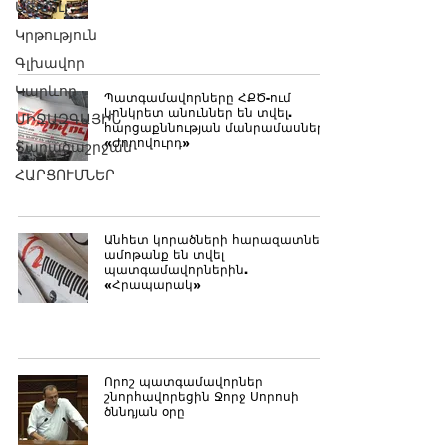
Մամուլ
Կրթություն
Գլխավոր
Կարևոր
Պատգամավորները ՀՔԾ-ում
կոնկրետ անուններ են տվել.
ՄԻՋԱԶԳԱՅԻՆ
հարցաքննության մանրամասները.
«Ժողովուրդ»
Տարածաշրջան
ՀԱՐՑՈՒՄՆԵՐ
Անհետ կորածների հարազատներն
ամոթանք են տվել
պատգամավորներին.
«Հրապարակ»
Որոշ պատգամավորներ
շնորհավորեցին Ջորջ Սորոսի
ծննդյան օրը