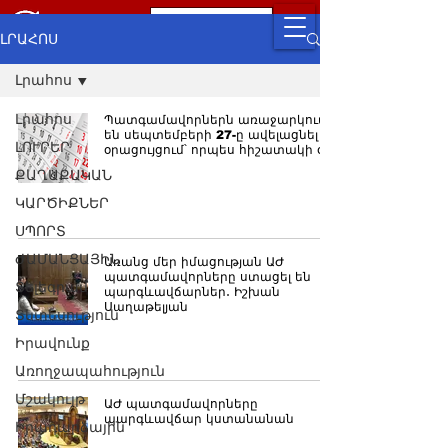
ԼՐԱՀՈՍ
Լրահոս
Լրահոս
Պատգամավորներն առաջարկում
են սեպտեմբերի 27-ը ավելացնել
ԼՈՒՐԵՐ
օրացույցում՝ որպես հիշատակի օր
ՔԱՂԱՔԱԿԱՆ
ԿԱՐԾԻՔՆԵՐ
ՍՊՈՐՏ
ԺԱՄԱՆՑԱՅԻՆ
Առանց մեր իմացության ԱԺ
պատգամավորները ստացել են
Տելեգրամ
պարգևավճարներ․ Իշխան
Սաղաթելյան
Տնտեսություն
Իրավունք
Առողջապահություն
Մշակույթ
ԱԺ պատգամավորները
պարգևավճար կստանանան
Իրադարձային