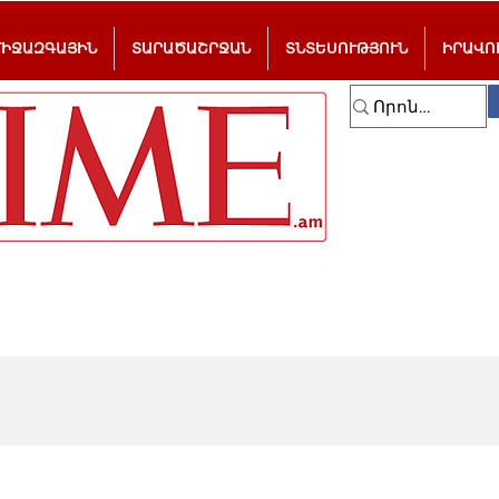
ՄԻՋԱԶԳԱՅԻՆ
ՏԱՐԱԾԱՇՐՋԱՆ
ՏՆՏԵՍՈՒԹՅՈՒՆ
ԻՐԱՎՈ