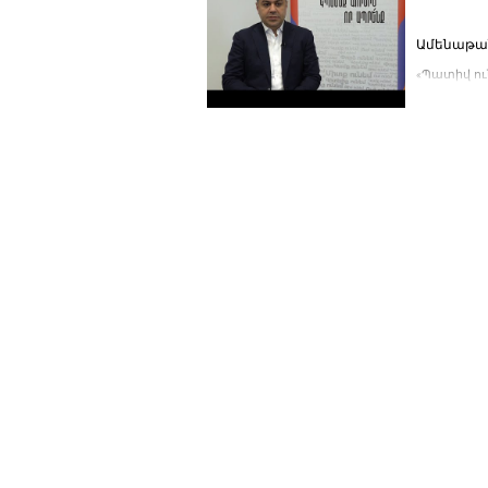
«Պատիվ ու
ամենաթանկ