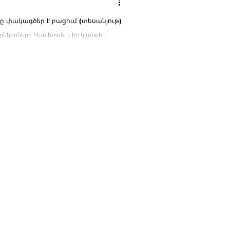
աապահով վայրն ու ամենասիրելի ֆիլմը․ Վանեցյանը փակագծեր է բացում (տեսանյութ)
նկերների հետ խոսել է իր կյանքի