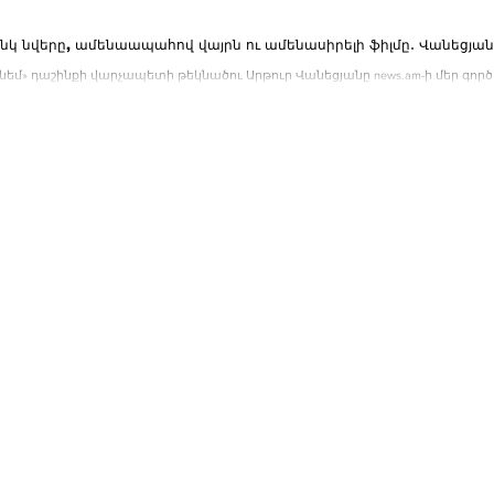
Ամենաթանկ նվերը, ամեն
նեմ» դաշինքի վարչապետի թեկնածու Արթուր Վանեցյանը news.am-ի մեր գործը
 նվերի, իր համար...