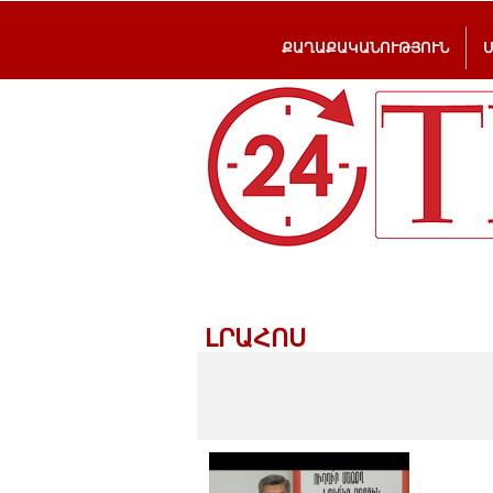
ՔԱՂԱՔԱԿԱՆՈՒԹՅՈՒՆ
ԼՐԱՀՈՍ