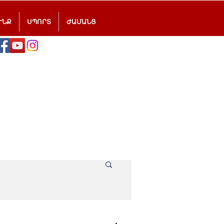
ՒՆՔ
ՍՊՈՐՏ
ԺԱՄԱՆՑ