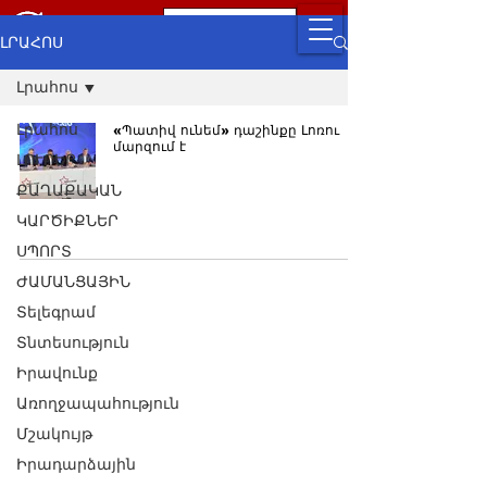
ԼՐԱՀՈՍ
Լրահոս
Լրահոս
«Պատիվ ունեմ» դաշինքը Լոռու
մարզում է
ԼՈՒՐԵՐ
ՔԱՂԱՔԱԿԱՆ
ԿԱՐԾԻՔՆԵՐ
ՍՊՈՐՏ
ԺԱՄԱՆՑԱՅԻՆ
Տելեգրամ
Տնտեսություն
Իրավունք
Առողջապահություն
Մշակույթ
Իրադարձային