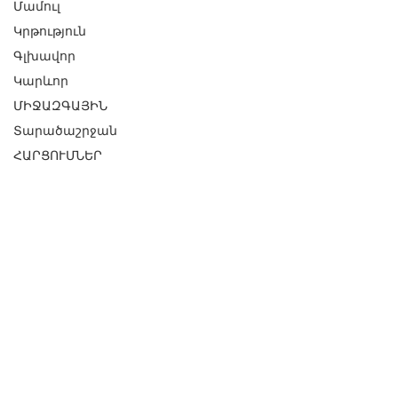
Մամուլ
Կրթություն
Գլխավոր
Կարևոր
ՄԻՋԱԶԳԱՅԻՆ
Տարածաշրջան
ՀԱՐՑՈՒՄՆԵՐ