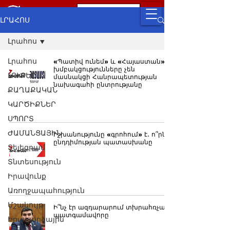
ԼՐԱՀՈՍ
Լրահոս
Լրահոս
«Պատիվ ունեմ» և «Հայաստան»
խմբակցությունները չեն
ԼՈՒՐԵՐ
մասնակցի Հանրապետության
նախագահի ընտրությանը
ՔԱՂԱՔԱԿԱՆ
ԿԱՐԾԻՔՆԵՐ
ՍՊՈՐՏ
ԺԱՄԱՆՑԱՅԻՆ
Իշխանությունը «գրոհում» է․ ո՞րն է
ընդդիմության պատասխանը
Տելեգրամ
Տնտեսություն
Իրավունք
Առողջապահություն
Մշակույթ
Ի՞նչ էր ազդարարում տխրահռչակ
պատգամավորը
Իրադարձային