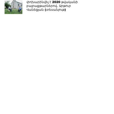
փոխարինվել է 2020 թվականի
բայրաքթարներով․ Արթուր
Վանեցյան (տեսանյութ)
Չկա անվտանգություն, չկա որևէ
այլ բան․ Արթուր Վանեցյանը՝
Արցախի ճանապարհին
(տեսանյութ)
ՀՀ պաշտպանը պետք է լավ ապրի
և չունենա խնդիրներ․ Արթուր
Վանեցյան (տեսանյութ)
Եթե այսպես շարունակենք, շատ
շուտով կկորցնենք Հայաստանը.