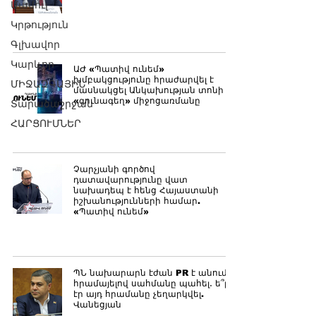
Մամուլ
Կրթություն
Գլխավոր
Կարևոր
ԱԺ «Պատիվ ունեմ»
խմբակցությունը հրաժարվել է
ՄԻՋԱԶԳԱՅԻՆ
մասնակցել Անկախության տոնի
«գունագեղ» միջոցառմանը
Տարածաշրջան
ՀԱՐՑՈՒՄՆԵՐ
Չարչյանի գործով
դատավարությունը վատ
նախադեպ է հենց Հայաստանի
իշխանությունների համար.
«Պատիվ ունեմ»
ՊՆ նախարարն էժան PR է անում՝
հրամայելով սահմանը պահել․ ե՞րբ
էր այդ հրամանը չեղարկվել.
Վանեցյան