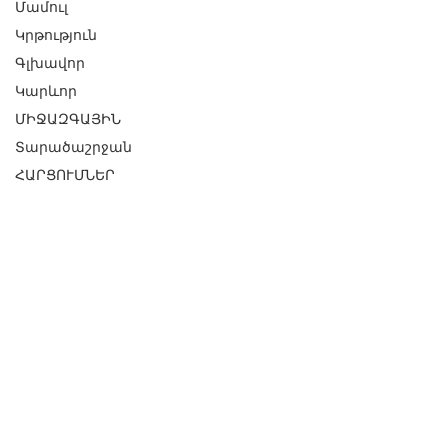
Մամուլ
Կրթություն
Գլխավոր
Կարևոր
ՄԻՋԱԶԳԱՅԻՆ
Տարածաշրջան
ՀԱՐՑՈՒՄՆԵՐ