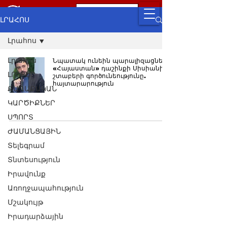
ԼՐԱՀՈՍ
Լրահոս
Լրահոս
Նպատակ ունեին պարալիզացնելու
«Հայաստան» դաշինքի Սիսիանի
ԼՈՒՐԵՐ
շտաբերի գործունեությունը.
հայտարարություն
ՔԱՂԱՔԱԿԱՆ
ԿԱՐԾԻՔՆԵՐ
ՍՊՈՐՏ
ԺԱՄԱՆՑԱՅԻՆ
Տելեգրամ
Տնտեսություն
Իրավունք
Առողջապահություն
Մշակույթ
Իրադարձային