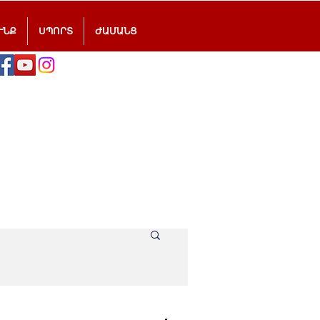
ՒՆՔ
ՍՊՈՐՏ
ԺԱՄԱՆՑ