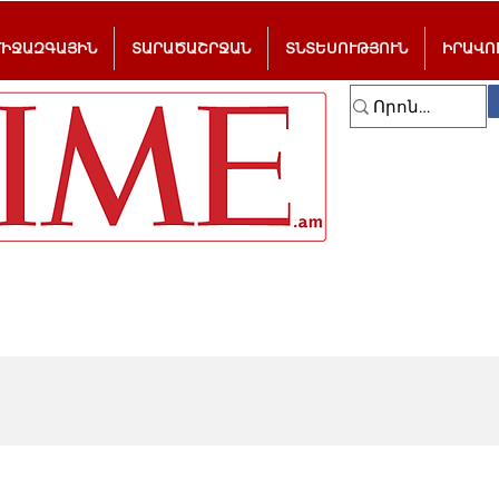
ՄԻՋԱԶԳԱՅԻՆ
ՏԱՐԱԾԱՇՐՋԱՆ
ՏՆՏԵՍՈՒԹՅՈՒՆ
ԻՐԱՎՈ