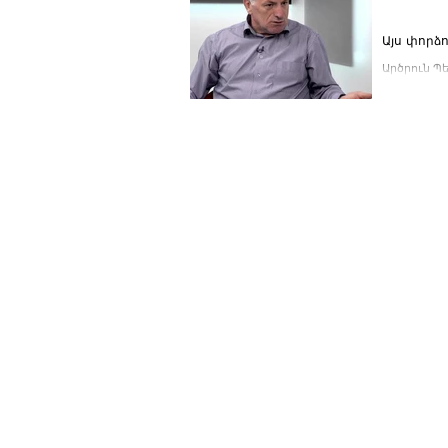
Այս փորձ
Արծրուն Պ
մարդկանց 