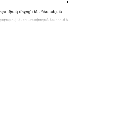
լու միակ միջոցն են․ Պեպանյան
կ շաբաթով: Այսօր առավոտյան կարդում եմ