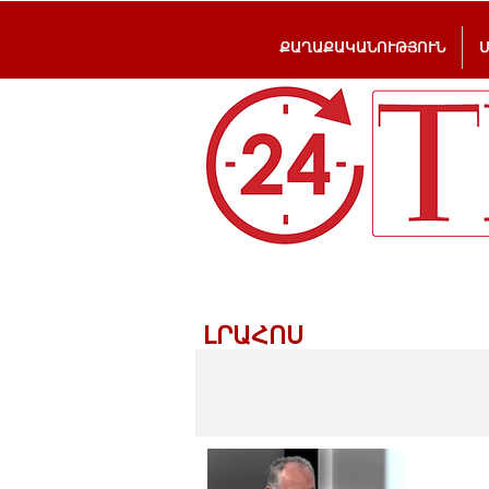
ՔԱՂԱՔԱԿԱՆՈՒԹՅՈՒՆ
ԼՐԱՀՈՍ