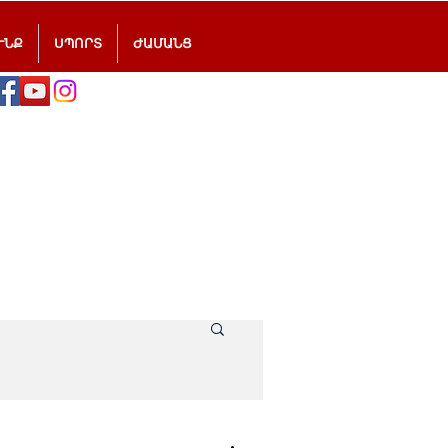
ՒՆՔ
ՍՊՈՐՏ
ԺԱՄԱՆՑ