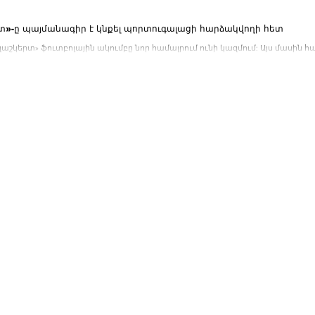
տ»-ը պայմանագիր է կնքել պորտուգալացի հարձակվողի հետ
աշկերտ» ֆուտբոլային ակումբը նոր համալրում ունի կազմում: Այս մասին հա
ւնը: «Ալաշկերտը»...