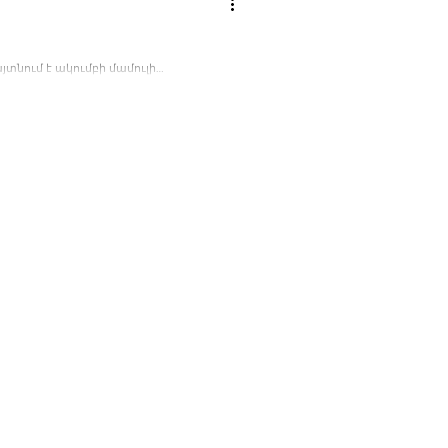
յտնում է ակումբի մամուլի