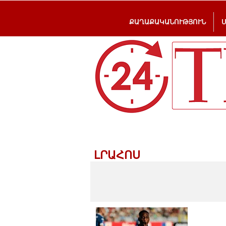
ՔԱՂԱՔԱԿԱՆՈՒԹՅՈՒՆ
ԼՐԱՀՈՍ