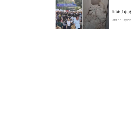
Ունեմ վախ
Սուրբ Աթոռ
էին Օսմանյ