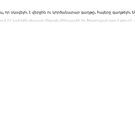
, որ սկսվելու է վերջին ու կործանարար գաղթը. հայերը գաղթելու ե
ում ՀՀ նախկին դեսպան Միքայել Մինասյանն իր ֆեյսբուքյան էջում գրում է. 
ան...