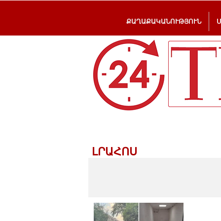
ՔԱՂԱՔԱԿԱՆՈՒԹՅՈՒՆ
ԼՐԱՀՈՍ