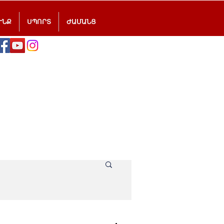
ՒՆՔ
ՍՊՈՐՏ
ԺԱՄԱՆՑ