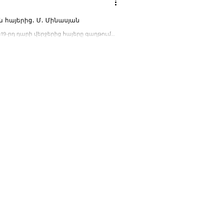
ն հայերից․ Մ․ Մինասյան
«19-րդ դարի վերջերից հայերը գաղթում