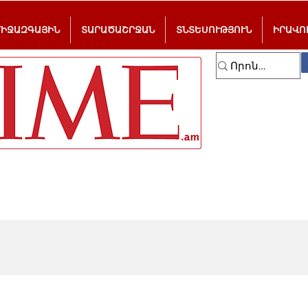
ՄԻՋԱԶԳԱՅԻՆ
ՏԱՐԱԾԱՇՐՋԱՆ
ՏՆՏԵՍՈՒԹՅՈՒՆ
ԻՐԱՎՈ