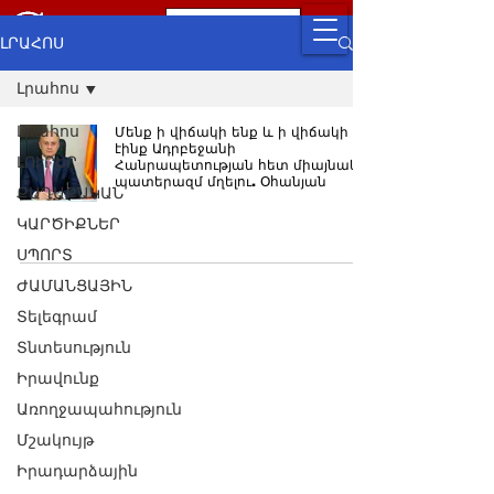
ԼՐԱՀՈՍ
Լրահոս
Լրահոս
Մենք ի վիճակի ենք և ի վիճակի
էինք Ադրբեջանի
ԼՈՒՐԵՐ
Հանրապետության հետ միայնակ
պատերազմ մղելու. Օհանյան
ՔԱՂԱՔԱԿԱՆ
ԿԱՐԾԻՔՆԵՐ
ՍՊՈՐՏ
ԺԱՄԱՆՑԱՅԻՆ
Տելեգրամ
Տնտեսություն
Իրավունք
Առողջապահություն
Մշակույթ
Իրադարձային