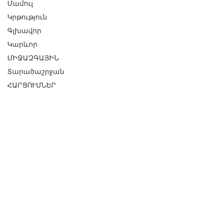
Մամուլ
Կրթություն
Գլխավոր
Կարևոր
ՄԻՋԱԶԳԱՅԻՆ
Տարածաշրջան
ՀԱՐՑՈՒՄՆԵՐ