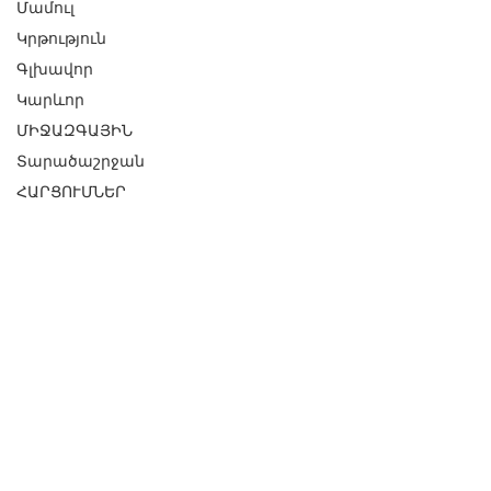
Մամուլ
Կրթություն
Գլխավոր
Կարևոր
ՄԻՋԱԶԳԱՅԻՆ
Տարածաշրջան
ՀԱՐՑՈՒՄՆԵՐ