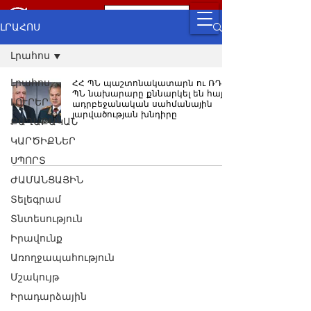
ԼՐԱՀՈՍ
Լրահոս
Լրահոս
ՀՀ ՊՆ պաշտոնակատարն ու ՌԴ
ՊՆ նախարարը քննարկել են հայ-
ԼՈՒՐԵՐ
ադրբեջանական սահմանային
լարվածության խնդիրը
ՔԱՂԱՔԱԿԱՆ
ԿԱՐԾԻՔՆԵՐ
ՍՊՈՐՏ
ԺԱՄԱՆՑԱՅԻՆ
Տելեգրամ
Տնտեսություն
Իրավունք
Առողջապահություն
Մշակույթ
Իրադարձային