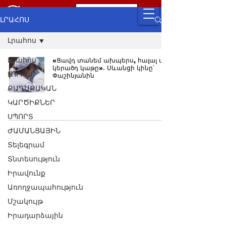
ԼՐԱՀՈՍ
Լրահոս
Լրահոս
«Ցավդ տանեմ ախպերս, հալալ ա
կերածդ կաթը»․ Սևանցի կինը՝
ԼՈՒՐԵՐ
Փաշինյանին
ՔԱՂԱՔԱԿԱՆ
ԿԱՐԾԻՔՆԵՐ
ՍՊՈՐՏ
ԺԱՄԱՆՑԱՅԻՆ
Տելեգրամ
Տնտեսություն
Իրավունք
Առողջապահություն
Մշակույթ
Իրադարձային