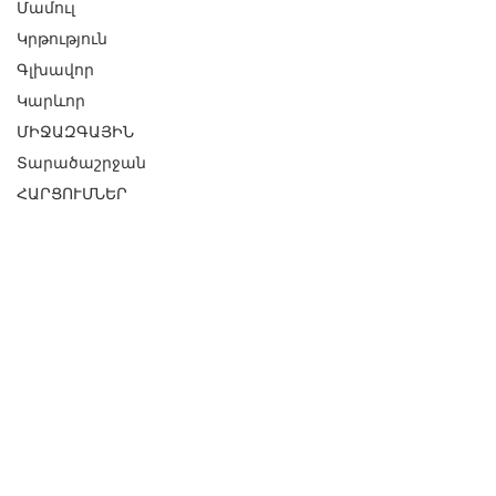
Մամուլ
Կրթություն
Գլխավոր
Կարևոր
ՄԻՋԱԶԳԱՅԻՆ
Տարածաշրջան
ՀԱՐՑՈՒՄՆԵՐ