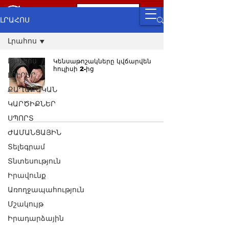
ԼՐԱՀՈՍ
Լրահոս
Լրահոս
Կենսաթոշակները կվճարվեն
հուլիսի 2-ից
ԼՈՒՐԵՐ
ՔԱՂԱՔԱԿԱՆ
ԿԱՐԾԻՔՆԵՐ
ՍՊՈՐՏ
ԺԱՄԱՆՑԱՅԻՆ
Տելեգրամ
Տնտեսություն
Իրավունք
Առողջապահություն
Մշակույթ
Իրադարձային