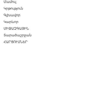
Մամուլ
Կրթություն
Գլխավոր
Կարևոր
ՄԻՋԱԶԳԱՅԻՆ
Տարածաշրջան
ՀԱՐՑՈՒՄՆԵՐ