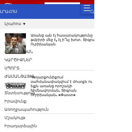
ԼՐԱՀՈՍ
Լրահոս
Լրահոս
Առանց այն էլ հասարակությունը
թմբիրի մեջ է, էլ ի՞նչ խոտ․ Տիգրան
ԼՈՒՐԵՐ
Ուրիխանյան
ՔԱՂԱՔԱԿԱՆ
ԿԱՐԾԻՔՆԵՐ
ՍՊՈՐՏ
ԺԱՄԱՆՑԱՅԻՆ
Գեղարքունիքում
սահմանափակվում է մուտքն ու
Տելեգրամ
ելքն առանց որոշակի
հիմնավորման. Տիգրան
Տնտեսություն
ՈՒրիխանյան. «Փաստ»
Իրավունք
Առողջապահություն
Մշակույթ
Իրադարձային