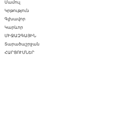
Մամուլ
Կրթություն
Գլխավոր
Կարևոր
ՄԻՋԱԶԳԱՅԻՆ
Տարածաշրջան
ՀԱՐՑՈՒՄՆԵՐ