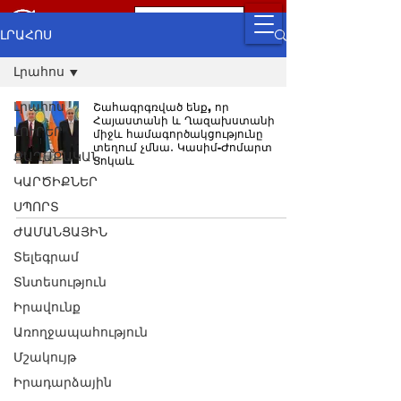
ԼՐԱՀՈՍ
Լրահոս
Լրահոս
Շահագրգռված ենք, որ
Հայաստանի և Ղազախստանի
ԼՈՒՐԵՐ
միջև համագործակցությունը
տեղում չմնա․ Կասիմ-Ժոմարտ
ՔԱՂԱՔԱԿԱՆ
Տոկաև
ԿԱՐԾԻՔՆԵՐ
ՍՊՈՐՏ
ԺԱՄԱՆՑԱՅԻՆ
Տելեգրամ
Տնտեսություն
Իրավունք
Առողջապահություն
Մշակույթ
Իրադարձային