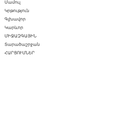
Մամուլ
Կրթություն
Գլխավոր
Կարևոր
ՄԻՋԱԶԳԱՅԻՆ
Տարածաշրջան
ՀԱՐՑՈՒՄՆԵՐ