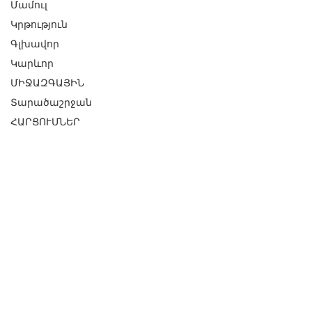
Մամուլ
Կրթություն
Գլխավոր
Կարևոր
ՄԻՋԱԶԳԱՅԻՆ
Տարածաշրջան
ՀԱՐՑՈՒՄՆԵՐ