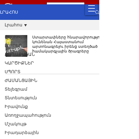
ԼՐԱՀՈՍ
Լրահոս
Լրահոս
Ստարտափները հնարավորություն
կունենան Հայաստանում
ԼՈՒՐԵՐ
արտոնագրելու իրենց ստեղծած
համակարգչային ծրագրերը
ՔԱՂԱՔԱԿԱՆ
ԿԱՐԾԻՔՆԵՐ
ՍՊՈՐՏ
ԺԱՄԱՆՑԱՅԻՆ
Տելեգրամ
Տնտեսություն
Իրավունք
Առողջապահություն
Մշակույթ
Իրադարձային