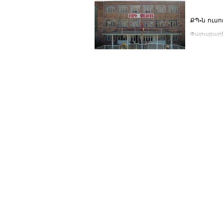
ՔՊ-ն ուս
Փարաքարի 
անց՝ ակումբ