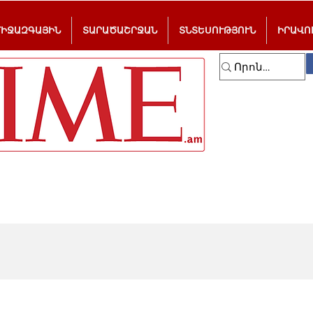
ՄԻՋԱԶԳԱՅԻՆ
ՏԱՐԱԾԱՇՐՋԱՆ
ՏՆՏԵՍՈՒԹՅՈՒՆ
ԻՐԱՎՈ