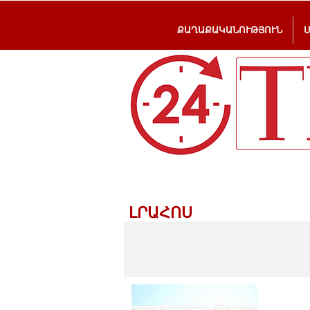
ՔԱՂԱՔԱԿԱՆՈՒԹՅՈՒՆ
ԼՐԱՀՈՍ