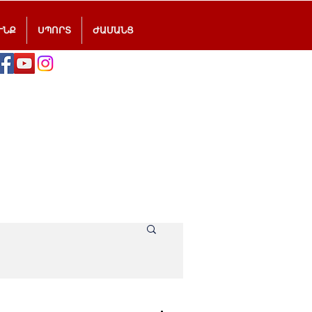
ՒՆՔ
ՍՊՈՐՏ
ԺԱՄԱՆՑ