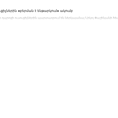
ուցիչներին «բերման է ենթարկում» ակումբ
դպրոցի ուսուցիչներին պարտադրում են ներկայանալ Նիկոլ Փաշինյանի հետ 
ում: Mediaport-ի...