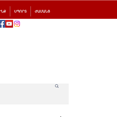
ՒՆՔ
ՍՊՈՐՏ
ԺԱՄԱՆՑ