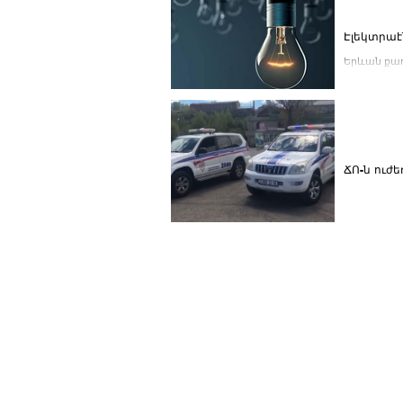
Էլեկտրաէ
Երևան քաղ
Ա.Ավետիսյան
ՃՈ-ն ուժ