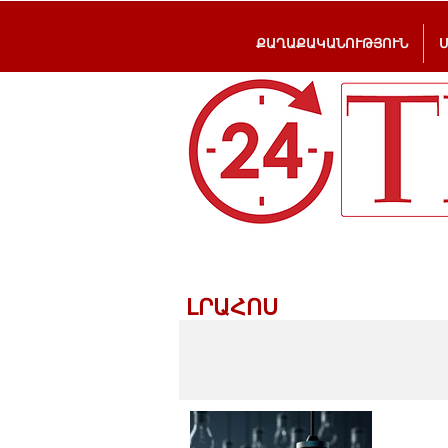
ՔԱՂԱՔԱԿԱՆՈՒԹՅՈՒՆ
ԼՐԱՀՈՍ