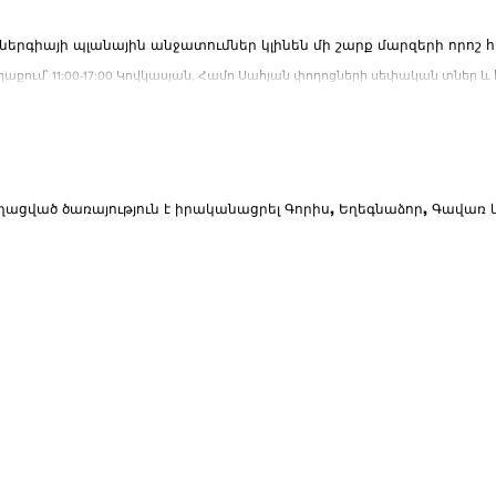
ներգիայի պլանային անջատումներ կլինեն մի շարք մարզերի որոշ 
աքում՝ 11:00-17:00 Կովկասյան, Համո Սահյան փողոցների սեփական տներ և
 փ. 112, Ռուբինյանց...
եղացված ծառայություն է իրականացրել Գորիս, Եղեգնաձոր, Գավառ