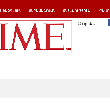
ՄԻՋԱԶԳԱՅԻՆ
ՏԱՐԱԾԱՇՐՋԱՆ
ՏՆՏԵՍՈՒԹՅՈՒՆ
ԻՐԱՎՈ