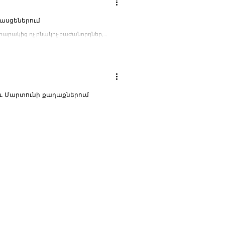
հասցեներում
 հարակից ոչ բնակիչ-բաժանորդներ,
 և Մարտունի քաղաքներում