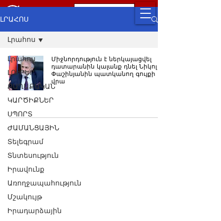
ԼՐԱՀՈՍ
Լրահոս
Լրահոս
Միջնորդություն է ներկայացվել
դատարանին կալանք դնել Նիկոլ
ԼՈՒՐԵՐ
Փաշինյանին պատկանող գույքի
վրա
ՔԱՂԱՔԱԿԱՆ
ԿԱՐԾԻՔՆԵՐ
ՍՊՈՐՏ
ԺԱՄԱՆՑԱՅԻՆ
Տելեգրամ
Տնտեսություն
Իրավունք
Առողջապահություն
Մշակույթ
Իրադարձային