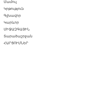
Մամուլ
Կրթություն
Գլխավոր
Կարևոր
ՄԻՋԱԶԳԱՅԻՆ
Տարածաշրջան
ՀԱՐՑՈՒՄՆԵՐ