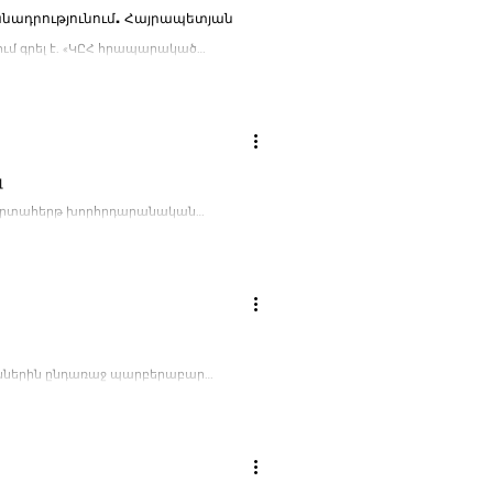
անադրությունում. Հայրապետյան
ւմ գրել է. «ԿԸՀ հրապարակած
լ
. «Արտահերթ խորհրդարանական
թյուններին ընդառաջ պարբերաբար