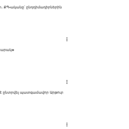
ր․ ՔՊ-ականը՝ ընդդիմադիրներին
ապարակ»
 ընտրվել պատգամավոր Արթուր
ֆեյսբուքյան էջում գրել է․ «Սիրելի՛